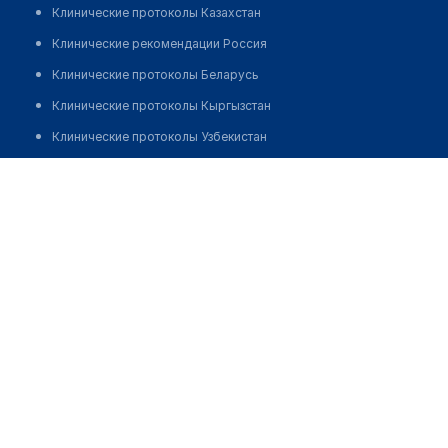
Клинические протоколы Казахстан
Клинические рекомендации Россия
Клинические протоколы Беларусь
Клинические протоколы Кыргызстан
Клинические протоколы Узбекистан
Клинические протоколы диагностики и лечения
Процедурный кабинет при аптеке "ФАРМЛАЙН" на пр.
Республики
Обзоры мировой медицинской периодики
Заболевания: обзорные статьи
Новости здравоохранения
Медикаменты
Лабораторные показатели
Медицинские термины
Мобильные приложения
клиникам
МИС для клиники