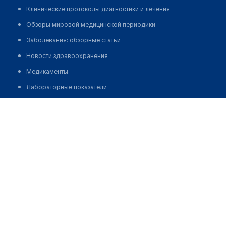
Клинические протоколы диагностики и лечения
Обзоры мировой медицинской периодики
Заболевания: обзорные статьи
Новости здравоохранения
Медикаменты
Лабораторные показатели
Медицинские термины
Стоматологическая клиника "STOM LINE"
Мобильные приложения
Позвонить
клиникам
МИС для клиники
МИС для клиники в Казахстане
МИС для клиники в Узбекистане
МИС для клиники в Кыргызстане
МИС для стоматологии