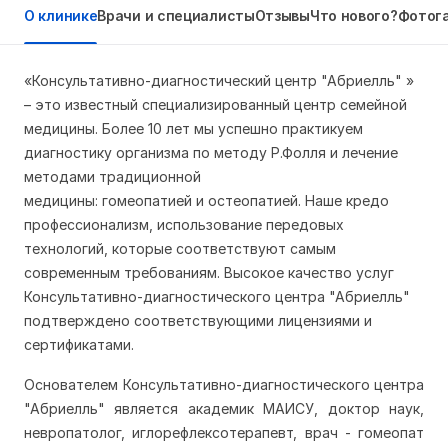
О клинике
Врачи и специалисты
Отзывы
Что нового?
Фотог
«Консультативно-диагностический центр "Абриелль" »
– это известный специализированный центр семейной
медицины. Более 10 лет мы успешно практикуем
диагностику организма по методу Р.Фолля и лечение
методами традиционной
медицины:
гомеопатией
и
остеопатией
. Наше кредо
профессионализм, использование передовых
технологий, которые соответствуют самым
современным требованиям. Высокое качество услуг
Консультативно-диагностического центра "Абриелль"
подтверждено соответствующими лицензиями и
сертификатами.
Основателем Консультативно-диагностического центра
"Абриелль" является академик МАИСУ, доктор наук,
невропатолог, иглорефлексотерапевт, врач - гомеопат