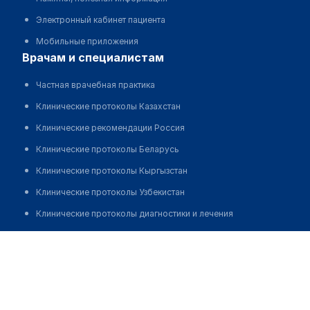
Электронный кабинет пациента
Мобильные приложения
врачам и специалистам
Частная врачебная практика
Клинические протоколы Казахстан
Клинические рекомендации Россия
Клинические протоколы Беларусь
Клинические протоколы Кыргызстан
Клинические протоколы Узбекистан
Клинические протоколы диагностики и лечения
Обзоры мировой медицинской периодики
Стоматология "СТОМ-ЭКОНОМ"
Заболевания: обзорные статьи
Позвонить
Новости здравоохранения
Медикаменты