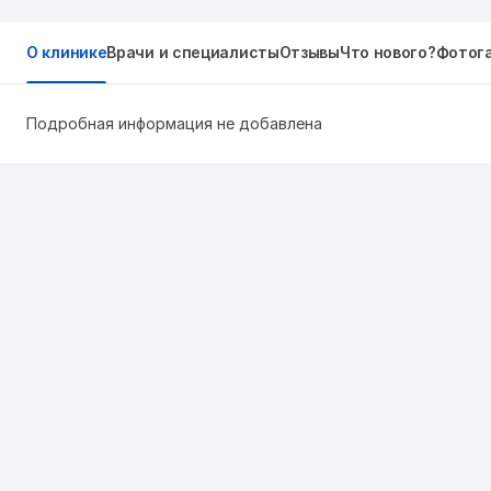
О клинике
Врачи и специалисты
Отзывы
Что нового?
Фотог
Подробная информация не добавлена