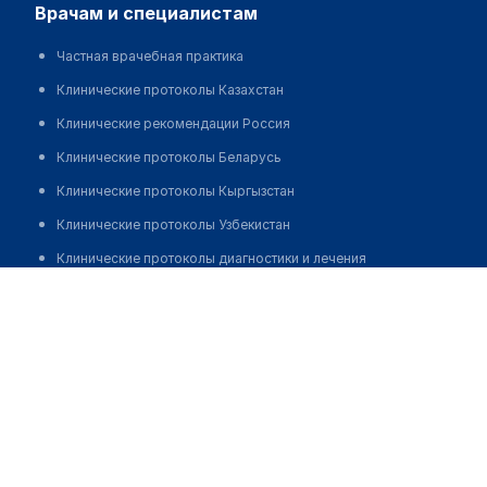
врачам и специалистам
Частная врачебная практика
Клинические протоколы Казахстан
Клинические рекомендации Россия
Клинические протоколы Беларусь
Клинические протоколы Кыргызстан
Клинические протоколы Узбекистан
Клинические протоколы диагностики и лечения
ЛОР-клиника "MED4YOU"
Обзоры мировой медицинской периодики
Позвонить
Заболевания: обзорные статьи
Новости здравоохранения
Медикаменты
Лабораторные показатели
Медицинские термины