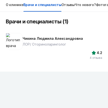
О клинике
Врачи и специалисты
Отзывы
Что нового?
Фотог
Врачи и специалисты (1)
Чикина Людмила Александровна
ЛОР/ Оториноларинголог
4.2
4 отзыва