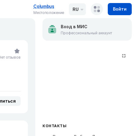
Columbus
Войти
RU
Местоположение
Вход в МИС
Профессиональный аккаунт
Нет отзывов
литься
КОНТАКТЫ