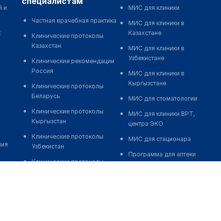
специалистам
й и
МИС для клиники
Частная врачебная практика
МИС для клиники в
к
Казахстане
Клинические протоколы
Казахстан
МИС для клиники в
Узбекистане
Клинические рекомендации
Россия
МИС для клиники в
Кыргызстане
Клинические протоколы
Беларусь
МИС для стоматологии
Клинические протоколы
МИС для клиники ВРТ,
Кыргызстан
центра ЭКО
Клинические протоколы
МИС для стационара
ния
Узбекистан
Программа для аптеки
Клинические протоколы
Автоматизация блока
диагностики и лечения
питания
Обзоры мировой
Реклама и продвижение
медицинской периодики
клиник
Заболевания: обзорные
Разработка сайта клиники