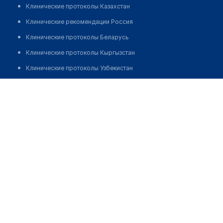
Клинические протоколы Казахстан
Клинические рекомендации Россия
Клинические протоколы Беларусь
Клинические протоколы Кыргызстан
Клинические протоколы Узбекистан
Клинические протоколы диагностики и лечения
Медицинская компания "ИНВИТРО" на ​Ленинградском
проспекте 60А
Обзоры мировой медицинской периодики
Заболевания: обзорные статьи
Позвонить
Новости здравоохранения
Медикаменты
Лабораторные показатели
Медицинские термины
Мобильные приложения
клиникам
МИС для клиники