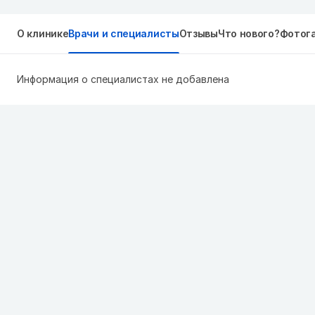
О клинике
Врачи и специалисты
Отзывы
Что нового?
Фотог
Информация о специалистах не добавлена