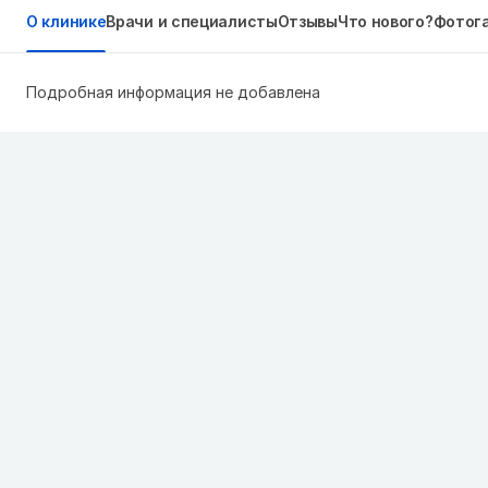
О клинике
Врачи и специалисты
Отзывы
Что нового?
Фотог
Подробная информация не добавлена