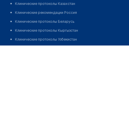
Клинические протоколы Казахстан
Клинические рекомендации Россия
Клинические протоколы Беларусь
Клинические протоколы Кыргызстан
Клинические протоколы Узбекистан
Клинические протоколы диагностики и лечения
​Стоматологический кабинет "ЗУБНИК"
Обзоры мировой медицинской периодики
Позвонить
Заболевания: обзорные статьи
Новости здравоохранения
Медикаменты
Лабораторные показатели
Медицинские термины
Мобильные приложения
клиникам
МИС для клиники