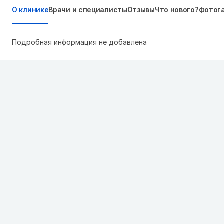
О клинике
Врачи и специалисты
Отзывы
Что нового?
Фотог
Подробная информация не добавлена