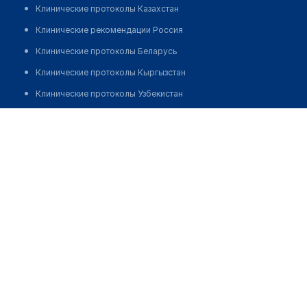
Клинические протоколы Казахстан
Клинические рекомендации Россия
Клинические протоколы Беларусь
Клинические протоколы Кыргызстан
Клинические протоколы Узбекистан
Клинические протоколы диагностики и лечения
Медицинский центр "ЛЕЧМЕД"
Обзоры мировой медицинской периодики
Позвонить
Заболевания: обзорные статьи
Новости здравоохранения
Медикаменты
Лабораторные показатели
Медицинские термины
Мобильные приложения
клиникам
МИС для клиники