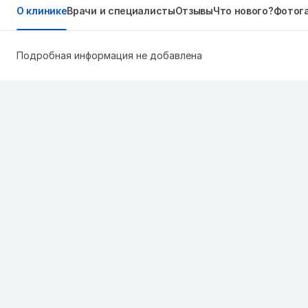
О клинике
Врачи и специалисты
Отзывы
Что нового?
Фотог
Подробная информация не добавлена