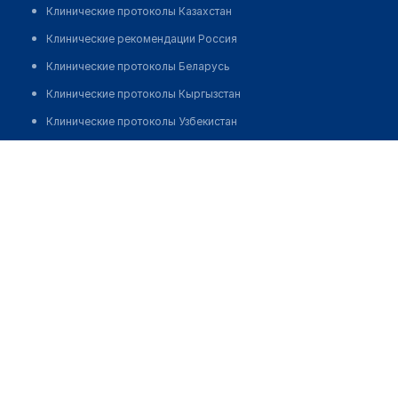
Клинические протоколы Казахстан
Клинические рекомендации Россия
Клинические протоколы Беларусь
Клинические протоколы Кыргызстан
Клинические протоколы Узбекистан
Клинические протоколы диагностики и лечения
Фельдшерско-акушерский пункт с. Мусабек
Обзоры мировой медицинской периодики
Позвонить
Заболевания: обзорные статьи
Новости здравоохранения
Медикаменты
Лабораторные показатели
Медицинские термины
Мобильные приложения
клиникам
МИС для клиники