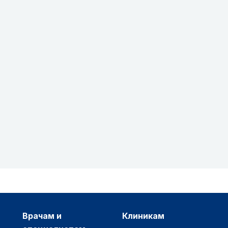
врачам и
клиникам