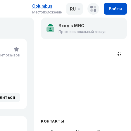
Columbus
Войти
RU
Местоположение
Вход в МИС
Профессиональный аккаунт
Нет отзывов
литься
КОНТАКТЫ