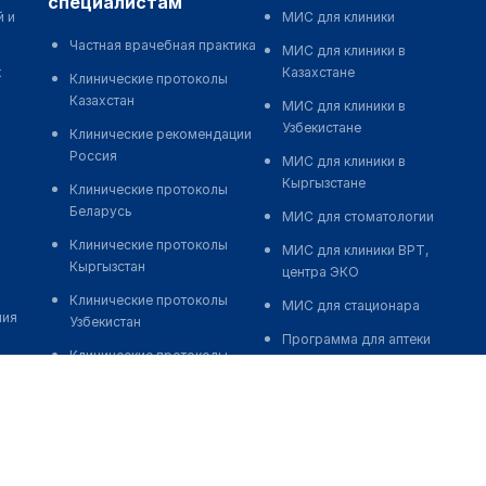
специалистам
й и
МИС для клиники
Частная врачебная практика
МИС для клиники в
к
Казахстане
Клинические протоколы
Казахстан
МИС для клиники в
Узбекистане
Клинические рекомендации
Россия
МИС для клиники в
Кыргызстане
Клинические протоколы
Беларусь
МИС для стоматологии
Клинические протоколы
МИС для клиники ВРТ,
Кыргызстан
центра ЭКО
Клинические протоколы
МИС для стационара
ния
Узбекистан
Программа для аптеки
Клинические протоколы
Автоматизация блока
диагностики и лечения
питания
Обзоры мировой
Реклама и продвижение
медицинской периодики
клиник
Заболевания: обзорные
Разработка сайта клиники