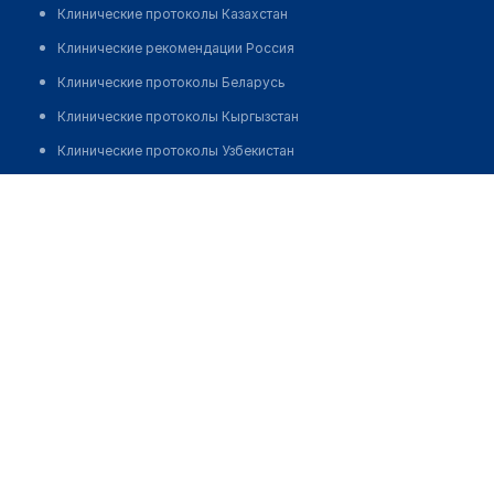
Клинические протоколы Казахстан
Клинические рекомендации Россия
Клинические протоколы Беларусь
Клинические протоколы Кыргызстан
Клинические протоколы Узбекистан
Клинические протоколы диагностики и лечения
Медицинский пункт с. Чили
Обзоры мировой медицинской периодики
Позвонить
Заболевания: обзорные статьи
Новости здравоохранения
Медикаменты
Лабораторные показатели
Медицинские термины
Мобильные приложения
клиникам
МИС для клиники