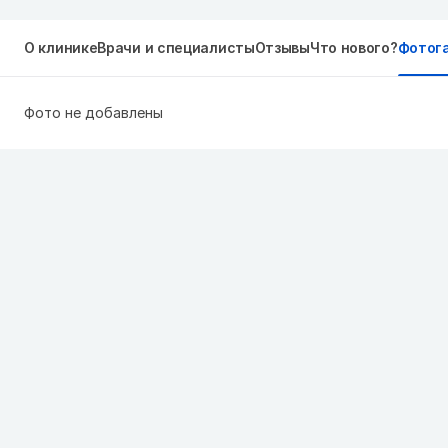
О клинике
Врачи и специалисты
Отзывы
Что нового?
Фотог
Фото не добавлены