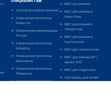
специалистам
й и
МИС для клиники
Частная врачебная практика
МИС для клиники в
к
Казахстане
Клинические протоколы
Казахстан
МИС для клиники в
Узбекистане
Клинические рекомендации
Россия
МИС для клиники в
Кыргызстане
Клинические протоколы
Беларусь
МИС для стоматологии
Клинические протоколы
МИС для клиники ВРТ,
Кыргызстан
центра ЭКО
Клинические протоколы
МИС для стационара
ния
Узбекистан
Программа для аптеки
Клинические протоколы
Автоматизация блока
диагностики и лечения
питания
Обзоры мировой
Реклама и продвижение
медицинской периодики
клиник
Заболевания: обзорные
Разработка сайта клиники