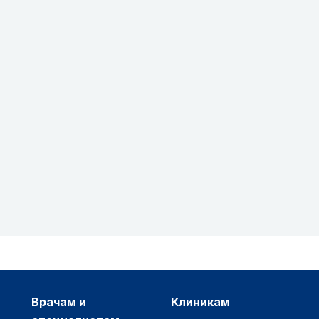
врачам и
клиникам