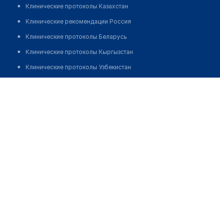
Клинические протоколы Казахстан
Клинические рекомендации Россия
Клинические протоколы Беларусь
Клинические протоколы Кыргызстан
Клинические протоколы Узбекистан
Клинические протоколы диагностики и лечения
Медицинский центр "REACLINIC" на Коломяжском
Обзоры мировой медицинской периодики
Позвонить
Заболевания: обзорные статьи
Новости здравоохранения
Медикаменты
Лабораторные показатели
Медицинские термины
Мобильные приложения
клиникам
МИС для клиники