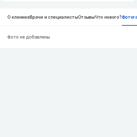
О клинике
Врачи и специалисты
Отзывы
Что нового?
Фотог
Фото не добавлены