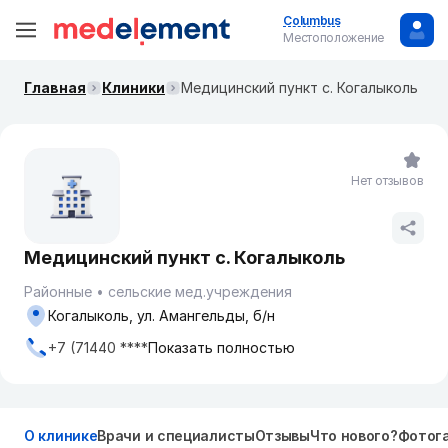
Columbus
Местоположение
Главная
Клиники
Медицинский пункт с. Когалыколь
Нет отзывов
Медицинский пункт с. Когалыколь
Районные
сельские мед.учреждения
Когалыколь, ул. Амангельды, б/н
+7 (71440 ****
Показать полностью
О клинике
Врачи и специалисты
Отзывы
Что нового?
Фотог