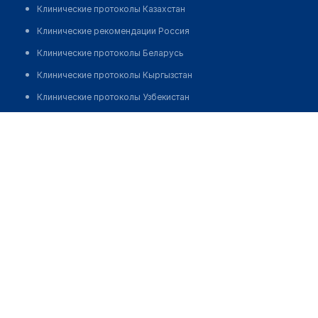
Клинические протоколы Казахстан
Клинические рекомендации Россия
Клинические протоколы Беларусь
Клинические протоколы Кыргызстан
Клинические протоколы Узбекистан
Клинические протоколы диагностики и лечения
Медицинский пункт с. Когалыколь
Обзоры мировой медицинской периодики
Позвонить
Заболевания: обзорные статьи
Новости здравоохранения
Медикаменты
Лабораторные показатели
Медицинские термины
Мобильные приложения
клиникам
МИС для клиники