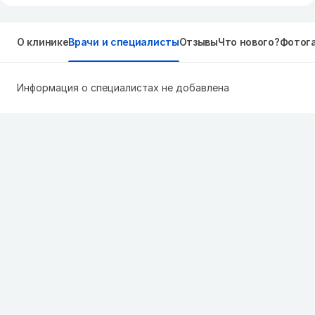
О клинике
Врачи и специалисты
Отзывы
Что нового?
Фотог
Информация о специалистах не добавлена