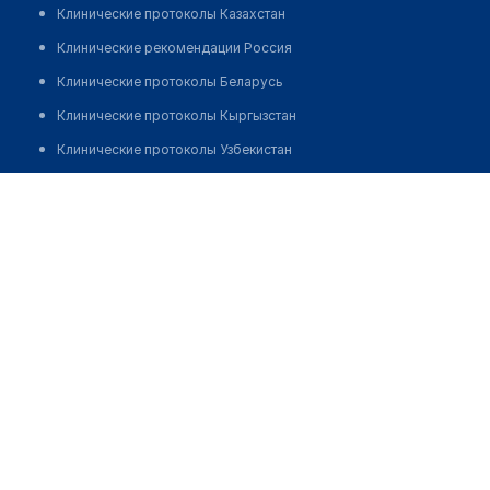
Клинические протоколы Казахстан
Клинические рекомендации Россия
Клинические протоколы Беларусь
Клинические протоколы Кыргызстан
Клинические протоколы Узбекистан
Клинические протоколы диагностики и лечения
Стоматология "TAZADENT PREMIUM"
Обзоры мировой медицинской периодики
Позвонить
Заболевания: обзорные статьи
Новости здравоохранения
Медикаменты
Лабораторные показатели
Медицинские термины
Мобильные приложения
клиникам
МИС для клиники