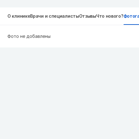
О клинике
Врачи и специалисты
Отзывы
Что нового?
Фотог
Фото не добавлены