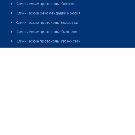
Клинические протоколы Казахстан
Клинические рекомендации Россия
Клинические протоколы Беларусь
Клинические протоколы Кыргызстан
Клинические протоколы Узбекистан
Клинические протоколы диагностики и лечения
Клиника "ЦЕНТР ЭКО"
Обзоры мировой медицинской периодики
Позвонить
Заболевания: обзорные статьи
Новости здравоохранения
Медикаменты
Лабораторные показатели
Медицинские термины
Мобильные приложения
клиникам
МИС для клиники