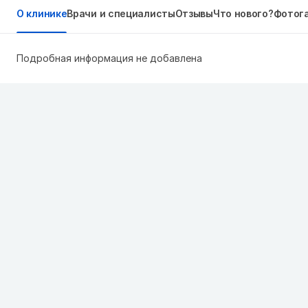
О клинике
Врачи и специалисты
Отзывы
Что нового?
Фотог
Подробная информация не добавлена