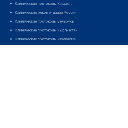
Клинические протоколы Казахстан
Клинические рекомендации Россия
Клинические протоколы Беларусь
Клинические протоколы Кыргызстан
Клинические протоколы Узбекистан
Клинические протоколы диагностики и лечения
Стоматология "АСТРА"
Обзоры мировой медицинской периодики
Позвонить
Заболевания: обзорные статьи
Новости здравоохранения
Медикаменты
Лабораторные показатели
Медицинские термины
Мобильные приложения
клиникам
МИС для клиники