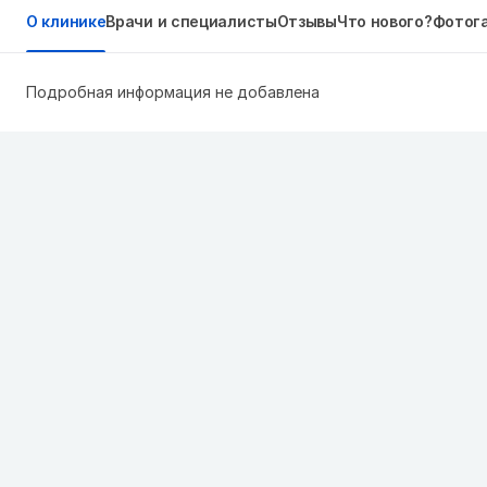
О клинике
Врачи и специалисты
Отзывы
Что нового?
Фотог
Подробная информация не добавлена