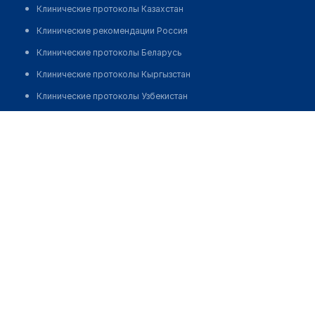
Клинические протоколы Казахстан
Клинические рекомендации Россия
Клинические протоколы Беларусь
Клинические протоколы Кыргызстан
Клинические протоколы Узбекистан
Клинические протоколы диагностики и лечения
Туберкулезный кабинет
Обзоры мировой медицинской периодики
Позвонить
Заболевания: обзорные статьи
Новости здравоохранения
Медикаменты
Лабораторные показатели
Медицинские термины
Мобильные приложения
клиникам
МИС для клиники