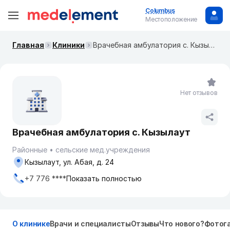
Columbus
Местоположение
Главная
Клиники
Врачебная амбулатория с. Кызылаут
Нет отзывов
Врачебная амбулатория с. Кызылаут
Районные
сельские мед.учреждения
Кызылаут, ул. Абая, д. 24
+7 776 ****
Показать полностью
О клинике
Врачи и специалисты
Отзывы
Что нового?
Фотог