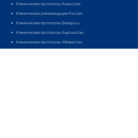
Клинические протоколы Казахстан
Клинические рекомендации Россия
Клинические протоколы Беларусь
Клинические протоколы Кыргызстан
Клинические протоколы Узбекистан
Клинические протоколы диагностики и лечения
Врачебная амбулатория с. Кызылаут
Обзоры мировой медицинской периодики
Позвонить
Заболевания: обзорные статьи
Новости здравоохранения
Медикаменты
Лабораторные показатели
Медицинские термины
Мобильные приложения
клиникам
МИС для клиники