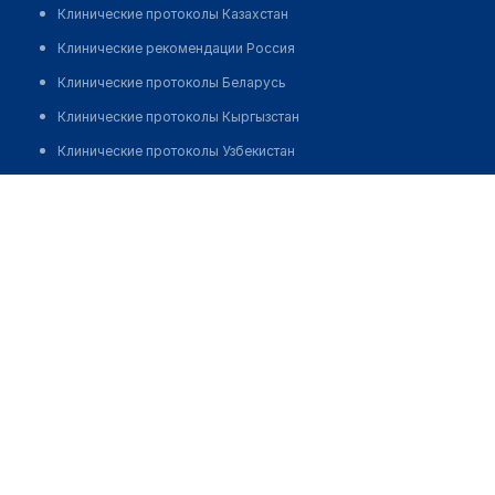
Клинические протоколы Казахстан
Клинические рекомендации Россия
Клинические протоколы Беларусь
Клинические протоколы Кыргызстан
Клинические протоколы Узбекистан
Клинические протоколы диагностики и лечения
Медицинский центр "ДОБРЫЙ ДОКТОР"
Обзоры мировой медицинской периодики
Позвонить
Заболевания: обзорные статьи
Новости здравоохранения
Медикаменты
Лабораторные показатели
Медицинские термины
Мобильные приложения
клиникам
МИС для клиники