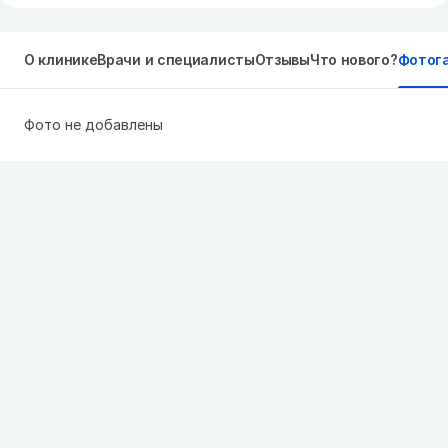
О клинике
Врачи и специалисты
Отзывы
Что нового?
Фотог
Фото не добавлены