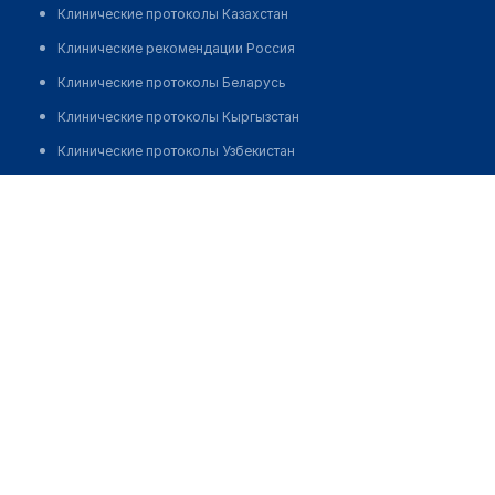
Клинические протоколы Казахстан
Клинические рекомендации Россия
Клинические протоколы Беларусь
Клинические протоколы Кыргызстан
Клинические протоколы Узбекистан
Клинические протоколы диагностики и лечения
Медицинский пункт с. Карахобда
Обзоры мировой медицинской периодики
Позвонить
Заболевания: обзорные статьи
Новости здравоохранения
Медикаменты
Лабораторные показатели
Медицинские термины
Мобильные приложения
клиникам
МИС для клиники