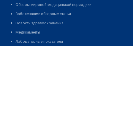
Обзоры мировой медицинской периодики
Заболевания: обзорные статьи
Новости здравоохранения
Медикаменты
Лабораторные показатели
Медико-диагностический центр "МЕДСЕРВИС"
Медицинские термины
Мобильные приложения
Позвонить
клиникам
МИС для клиники
МИС для клиники в Казахстане
МИС для клиники в Узбекистане
МИС для клиники в Кыргызстане
МИС для стоматологии
МИС для клиники ВРТ, центра ЭКО