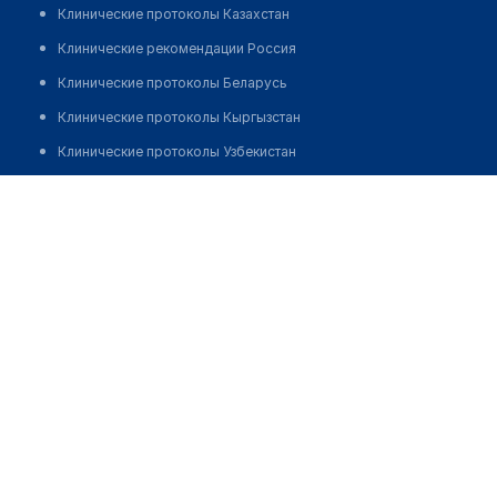
Клинические протоколы Казахстан
Клинические рекомендации Россия
Клинические протоколы Беларусь
Клинические протоколы Кыргызстан
Клинические протоколы Узбекистан
Клинические протоколы диагностики и лечения
Врачебная амбулатория с. Косшы
Обзоры мировой медицинской периодики
Позвонить
Заболевания: обзорные статьи
Новости здравоохранения
Медикаменты
Лабораторные показатели
Медицинские термины
Мобильные приложения
клиникам
МИС для клиники