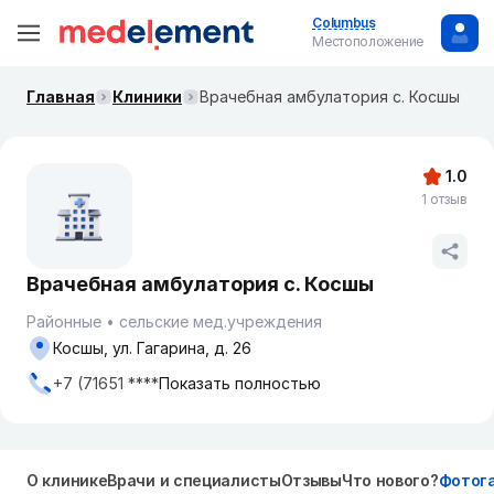
Columbus
Местоположение
Главная
Клиники
Врачебная амбулатория с. Косшы
1.0
1 отзыв
Врачебная амбулатория с. Косшы
Районные
сельские мед.учреждения
Косшы, ул. Гагарина, д. 26
+7 (71651 ****
Показать полностью
О клинике
Врачи и специалисты
Отзывы
Что нового?
Фотог