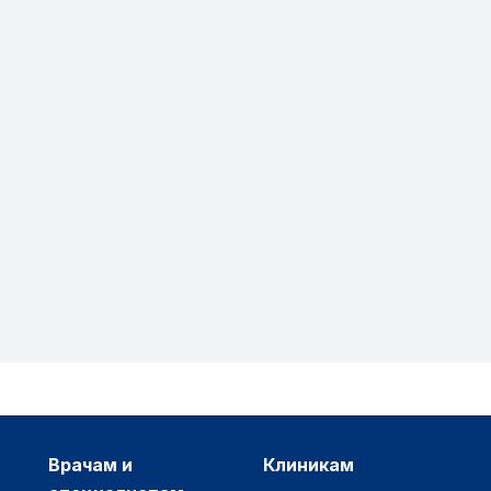
врачам и
клиникам