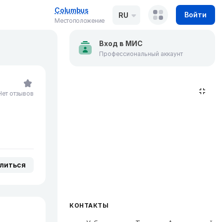
Columbus
Войти
RU
Местоположение
Вход в МИС
Профессиональный аккаунт
Нет отзывов
литься
КОНТАКТЫ