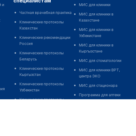
специалистам
й и
МИС для клиники
Частная врачебная практика
МИС для клиники в
к
Казахстане
Клинические протоколы
Казахстан
МИС для клиники в
Узбекистане
Клинические рекомендации
Россия
МИС для клиники в
Кыргызстане
Клинические протоколы
Беларусь
МИС для стоматологии
Клинические протоколы
МИС для клиники ВРТ,
Кыргызстан
центра ЭКО
Клинические протоколы
МИС для стационара
ния
Узбекистан
Программа для аптеки
Клинические протоколы
Автоматизация блока
диагностики и лечения
питания
Обзоры мировой
Реклама и продвижение
медицинской периодики
клиник
Заболевания: обзорные
Разработка сайта клиники