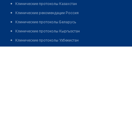
Клинические протоколы Казахстан
Клинические рекомендации Россия
Клинические протоколы Беларусь
Клинические протоколы Кыргызстан
Клинические протоколы Узбекистан
Клинические протоколы диагностики и лечения
Психологический центр "МАСТЕРСКАЯ ПРЕОБРАЖЕНИЙ"
Обзоры мировой медицинской периодики
Позвонить
Заболевания: обзорные статьи
Новости здравоохранения
Медикаменты
Лабораторные показатели
Медицинские термины
Мобильные приложения
клиникам
МИС для клиники