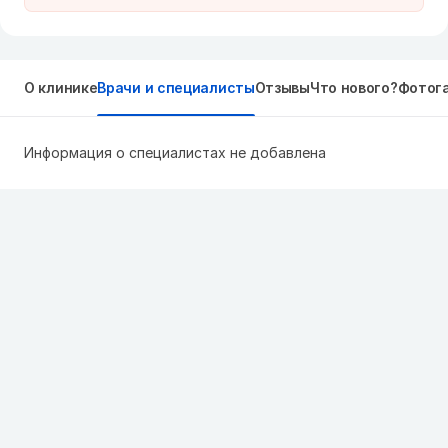
О клинике
Врачи и специалисты
Отзывы
Что нового?
Фотог
Информация о специалистах не добавлена