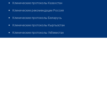
Клинические протоколы Казахстан
Клинические рекомендации Россия
Клинические протоколы Беларусь
Клинические протоколы Кыргызстан
Клинические протоколы Узбекистан
Клинические протоколы диагностики и лечения
Массажный кабинет на Школьной
Обзоры мировой медицинской периодики
Позвонить
Заболевания: обзорные статьи
Новости здравоохранения
Медикаменты
Лабораторные показатели
Медицинские термины
Мобильные приложения
клиникам
МИС для клиники