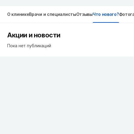
О клинике
Врачи и специалисты
Отзывы
Что нового?
Фотог
Акции и новости
Пока нет публикаций