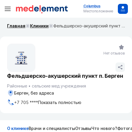
Columbus
Местоположение
Главная
Клиники
Фельдшерско-акушерский пункт п. Берген
Нет отзывов
Фельдшерско-акушерский пункт п. Берген
Районные
сельские мед.учреждения
Берген, без адреса
+7 705 ****
Показать полностью
О клинике
Врачи и специалисты
Отзывы
Что нового?
Фотог