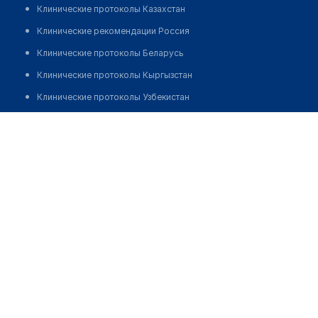
Клинические протоколы Казахстан
Клинические рекомендации Россия
Клинические протоколы Беларусь
Клинические протоколы Кыргызстан
Клинические протоколы Узбекистан
Клинические протоколы диагностики и лечения
Фельдшерско-акушерский пункт п. Берген
Обзоры мировой медицинской периодики
Позвонить
Заболевания: обзорные статьи
Новости здравоохранения
Медикаменты
Лабораторные показатели
Медицинские термины
Мобильные приложения
клиникам
МИС для клиники