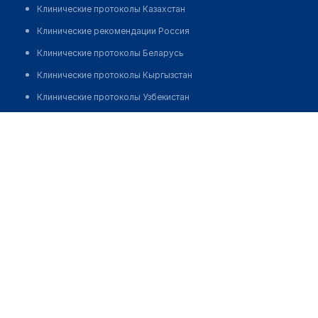
Клинические протоколы Казахстан
Клинические рекомендации Россия
Клинические протоколы Беларусь
Клинические протоколы Кыргызстан
Клинические протоколы Узбекистан
Клинические протоколы диагностики и лечения
Стоматология на Механизаторов 9
Обзоры мировой медицинской периодики
Позвонить
Заболевания: обзорные статьи
Новости здравоохранения
Медикаменты
Лабораторные показатели
Медицинские термины
Мобильные приложения
клиникам
МИС для клиники