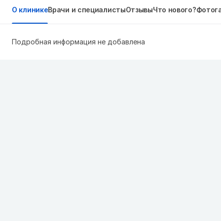
О клинике
Врачи и специалисты
Отзывы
Что нового?
Фотог
Подробная информация не добавлена