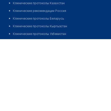
Клинические протоколы Казахстан
Клинические рекомендации Россия
Клинические протоколы Беларусь
Клинические протоколы Кыргызстан
Клинические протоколы Узбекистан
Клинические протоколы диагностики и лечения
Медицинский пункт с. Запасное
Обзоры мировой медицинской периодики
Заболевания: обзорные статьи
Новости здравоохранения
Медикаменты
Лабораторные показатели
Медицинские термины
Мобильные приложения
клиникам
МИС для клиники