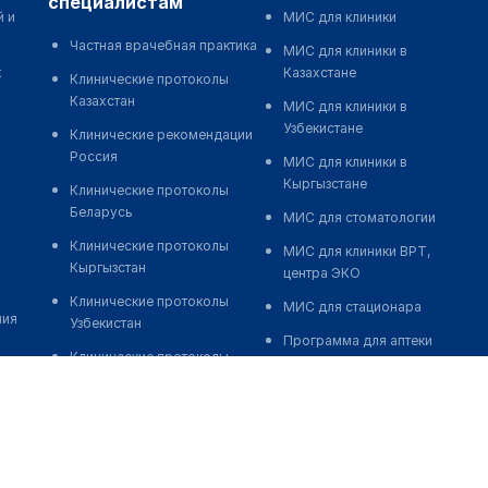
специалистам
й и
МИС для клиники
Частная врачебная практика
МИС для клиники в
к
Казахстане
Клинические протоколы
Казахстан
МИС для клиники в
Узбекистане
Клинические рекомендации
Россия
МИС для клиники в
Кыргызстане
Клинические протоколы
Беларусь
МИС для стоматологии
Клинические протоколы
МИС для клиники ВРТ,
Кыргызстан
центра ЭКО
Клинические протоколы
МИС для стационара
ния
Узбекистан
Программа для аптеки
Клинические протоколы
Автоматизация блока
диагностики и лечения
питания
Обзоры мировой
Реклама и продвижение
медицинской периодики
клиник
Заболевания: обзорные
Разработка сайта клиники