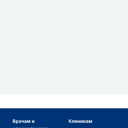
врачам и
клиникам