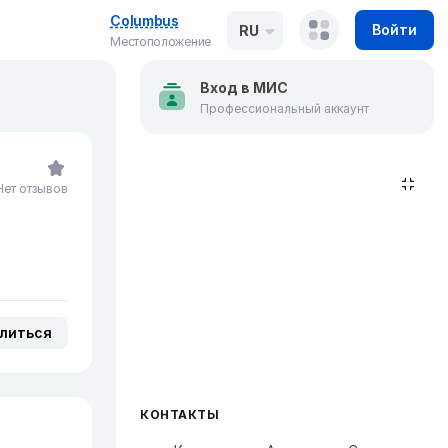
Columbus
Войти
RU
Местоположение
Вход в МИС
Профессиональный аккаунт
Нет отзывов
литься
КОНТАКТЫ