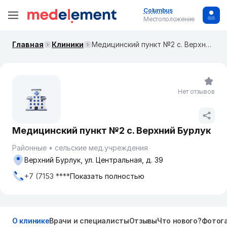
Columbus
Местоположение
Главная
Клиники
Медицинский пункт №2 с. Верхний Бурлук
Нет отзывов
Медицинский пункт №2 с. Верхний Бурлук
Районные
сельские мед.учреждения
Верхний Бурлук, ул. Центральная, д. 39
+7 (7153 ****
Показать полностью
О клинике
Врачи и специалисты
Отзывы
Что нового?
Фотог