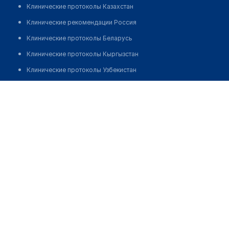
Клинические протоколы Казахстан
Клинические рекомендации Россия
Клинические протоколы Беларусь
Клинические протоколы Кыргызстан
Клинические протоколы Узбекистан
Клинические протоколы диагностики и лечения
Медицинский пункт №2 с. Верхний Бурлук
Обзоры мировой медицинской периодики
Позвонить
Заболевания: обзорные статьи
Новости здравоохранения
Медикаменты
Лабораторные показатели
Медицинские термины
Мобильные приложения
клиникам
МИС для клиники