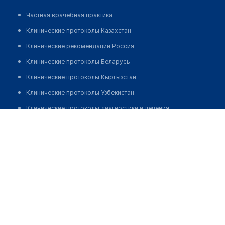
Частная врачебная практика
Клинические протоколы Казахстан
Клинические рекомендации Россия
Клинические протоколы Беларусь
Клинические протоколы Кыргызстан
Клинические протоколы Узбекистан
Клинические протоколы диагностики и лечения
Медицинский центр "СЕДЬМОЕ НЕБО" на Халтурина
Обзоры мировой медицинской периодики
Позвонить
Заболевания: обзорные статьи
Новости здравоохранения
Медикаменты
Лабораторные показатели
Медицинские термины
Мобильные приложения