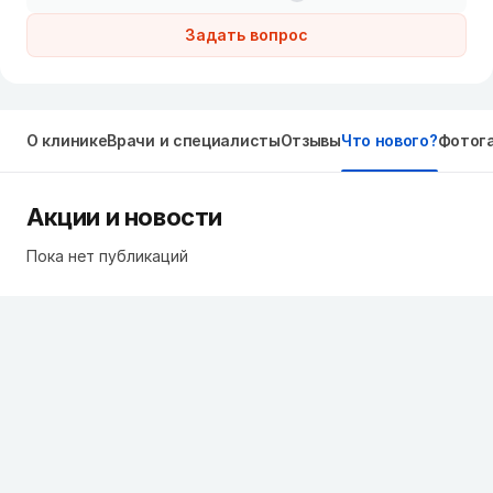
Задать вопрос
О клинике
Врачи и специалисты
Отзывы
Что нового?
Фотог
Акции и новости
Пока нет публикаций