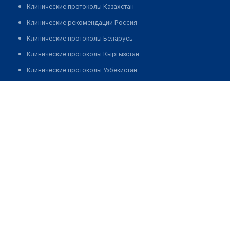
Клинические протоколы Казахстан
Клинические рекомендации Россия
Клинические протоколы Беларусь
Клинические протоколы Кыргызстан
Клинические протоколы Узбекистан
Клинические протоколы диагностики и лечения
Центр молекулярной диагностики "CMD" на ​​​​​
Молодогвардейской
Обзоры мировой медицинской периодики
Заболевания: обзорные статьи
Позвонить
Новости здравоохранения
Медикаменты
Лабораторные показатели
Медицинские термины
Мобильные приложения
клиникам
МИС для клиники