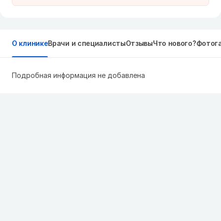
О клинике
Врачи и специалисты
Отзывы
Что нового?
Фотог
Подробная информация не добавлена