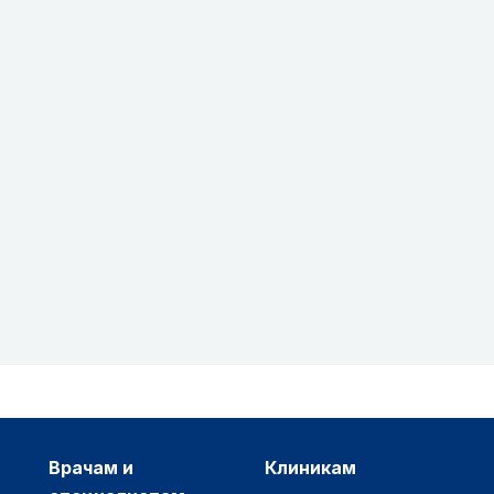
врачам и
клиникам