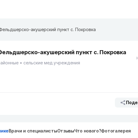
Фельдшерско-акушерский пункт с. Покровка
Фельдшерско-акушерский пункт с. Покровка
Районные
сельские мед.учреждения
Поде
нике
Врачи и специалисты
Отзывы
Что нового?
Фотогалерея