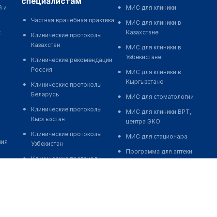
специалистам
й и
МИС для клиники
Частная врачебная практика
МИС для клиники в
к
Казахстане
Клинические протоколы
Казахстан
МИС для клиники в
Узбекистане
Клинические рекомендации
Россия
МИС для клиники в
Кыргызстане
Клинические протоколы
Беларусь
МИС для стоматологии
Клинические протоколы
МИС для клиники ВРТ,
Кыргызстан
центра ЭКО
Клинические протоколы
МИС для стационара
ния
Узбекистан
Программа для аптеки
Клинические протоколы
Автоматизация блока
диагностики и лечения
питания
Обзоры мировой
Реклама и продвижение
медицинской периодики
клиник
Заболевания: обзорные
Разработка сайта клиники