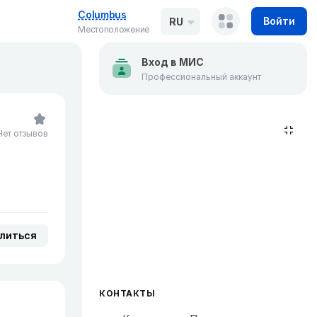
Columbus
Войти
RU
Местоположение
Вход в МИС
Профессиональный аккаунт
Нет отзывов
литься
КОНТАКТЫ