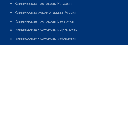
Клинические протоколы Казахстан
Клинические рекомендации Россия
Клинические протоколы Беларусь
Клинические протоколы Кыргызстан
Клинические протоколы Узбекистан
Клинические протоколы диагностики и лечения
УЗИ-центр "РАБИЯ"
Обзоры мировой медицинской периодики
Позвонить
Заболевания: обзорные статьи
Новости здравоохранения
Медикаменты
Лабораторные показатели
Медицинские термины
Мобильные приложения
клиникам
МИС для клиники