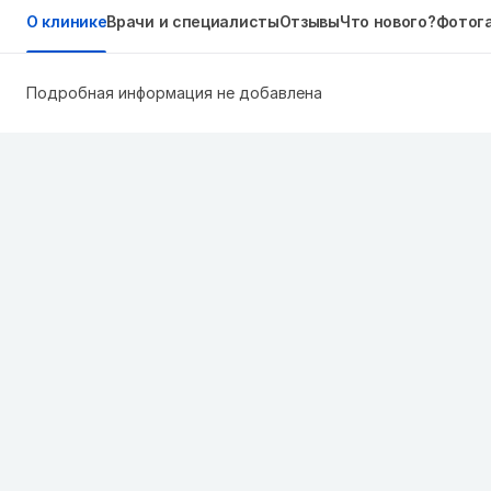
О клинике
Врачи и специалисты
Отзывы
Что нового?
Фотог
Подробная информация не добавлена