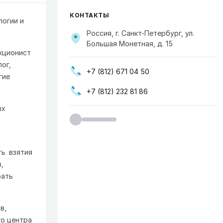
КОНТАКТЫ
огии и
Россия, г. Санкт-Петербург, ул.
Большая Монетная, д. 15
кционист
олог,
+7 (812) 671 04 50
гие
+7 (812) 232 81 86
ых
ть взятия
в,
рать
в,
о центра