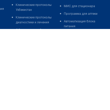
Клинические протоколы
МИС для стационара
ния
Узбекистан
Программа для аптеки
Клинические протоколы
Автоматизация блока
диагностики и лечения
питания
Обзоры мировой
Реклама и продвижение
медицинской периодики
клиник
Заболевания: обзорные
Разработка сайта клиники
статьи
Разработка сайта клиники в
Новости здравоохранения
России
Медикаменты
Разработка сайта клиники в
Лабораторные показатели
Казахстане
Медицинские термины
Разработка сайта клиники в
Беларуси
Мобильные приложения
Разработка сайта клиники в
Кыргызстане
Разработка сайта клиники в
Узбекистане