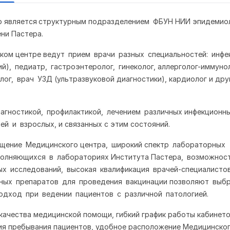
р является структурным подразделением ФБУН НИИ эпидемиол
ни Пастера.
ком центре ведут прием врачи разных специальностей: инфе
ий), педиатр, гастроэнтеролог, гинеколог, аллерголог-иммун
лог, врач УЗД (ультразвуковой диагностики), кардиолог и дру
агностикой, профилактикой, лечением различных инфекционн
ей и взрослых, и связанных с этим состояний.
щение Медицинского центра, широкий спектр лабораторных
полняющихся в лабораториях Института Пастера, возможнос
ых исследований, высокая квалификация врачей-специалисто
нных препаратов для проведения вакцинации позволяют выб
одход при ведении пациентов с различной патологией.
качества медицинской помощи, гибкий график работы кабинето
я пребывания пациентов, удобное расположение Медицинског