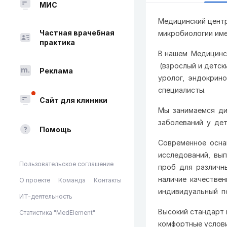
МИС
Медицинский цент
Частная врачебная
микробиологии име
практика
В нашем Медицинс
(взрослый и детск
Реклама
уролог, эндокрино
специалисты.
Сайт для клиники
Мы занимаемся ди
заболеваний у дет
Помощь
Современное осна
исследований, вы
Пользовательское соглашение
проб для различн
наличие качестве
О проекте
Команда
Контакты
индивидуальный п
ИТ-деятельность
Высокий стандарт 
Статистика "MedElement"
комфортные услови