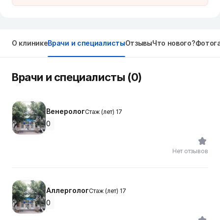
О клинике
Врачи и специалисты
Отзывы
Что нового?
Фотог
Врачи и специалисты (0)
Венеролог
Стаж (лет) 17
0
Нет отзывов
Аллерголог
Стаж (лет) 17
0