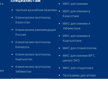
специалистам
й и
МИС для клиники
Частная врачебная практика
МИС для клиники в
к
Казахстане
Клинические протоколы
Казахстан
МИС для клиники в
Узбекистане
Клинические рекомендации
Россия
МИС для клиники в
Кыргызстане
Клинические протоколы
Беларусь
МИС для стоматологии
Клинические протоколы
МИС для клиники ВРТ,
Кыргызстан
центра ЭКО
Клинические протоколы
МИС для стационара
ния
Узбекистан
Программа для аптеки
Клинические протоколы
Автоматизация блока
диагностики и лечения
питания
Обзоры мировой
Реклама и продвижение
медицинской периодики
клиник
Заболевания: обзорные
Разработка сайта клиники