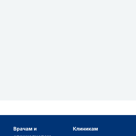
врачам и
клиникам