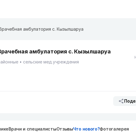
Врачебная амбулатория с. Кызылшаруа
Врачебная амбулатория с. Кызылшаруа
Районные
сельские мед.учреждения
Поде
нике
Врачи и специалисты
Отзывы
Что нового?
Фотогалерея