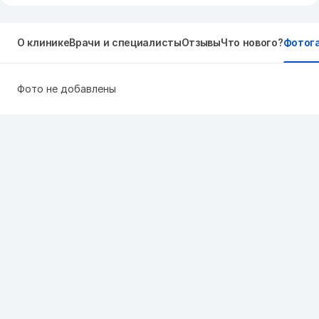
О клинике
Врачи и специалисты
Отзывы
Что нового?
Фотог
Фото не добавлены