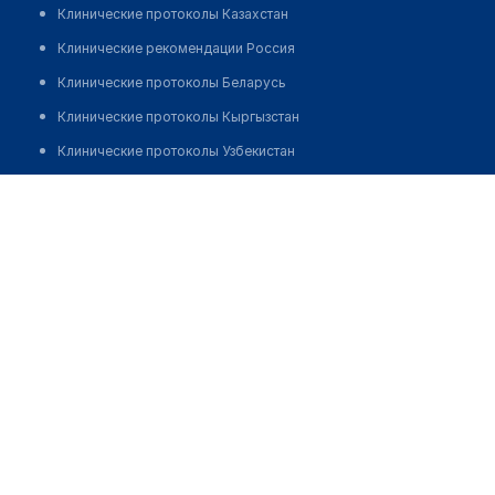
Клинические протоколы Казахстан
Клинические рекомендации Россия
Клинические протоколы Беларусь
Клинические протоколы Кыргызстан
Клинические протоколы Узбекистан
Клинические протоколы диагностики и лечения
Стоматологическая клиника "САЛЬВЕО"
Обзоры мировой медицинской периодики
Позвонить
Заболевания: обзорные статьи
Новости здравоохранения
Медикаменты
Лабораторные показатели
Медицинские термины
Мобильные приложения
клиникам
МИС для клиники