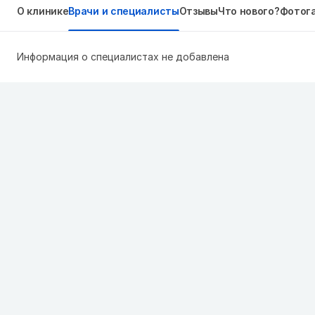
О клинике
Врачи и специалисты
Отзывы
Что нового?
Фотог
Информация о специалистах не добавлена