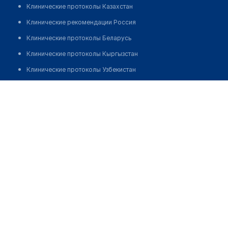
Клинические протоколы Казахстан
Клинические рекомендации Россия
Клинические протоколы Беларусь
Клинические протоколы Кыргызстан
Клинические протоколы Узбекистан
Клинические протоколы диагностики и лечения
Фельдшерско-акушерский пункт с. Барвиновка
Обзоры мировой медицинской периодики
Позвонить
Заболевания: обзорные статьи
Новости здравоохранения
Медикаменты
Лабораторные показатели
Медицинские термины
Мобильные приложения
клиникам
МИС для клиники