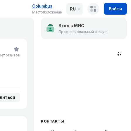
Columbus
Войти
RU
Местоположение
Вход в МИС
Профессиональный аккаунт
Нет отзывов
литься
КОНТАКТЫ