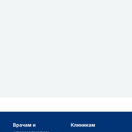
врачам и
клиникам