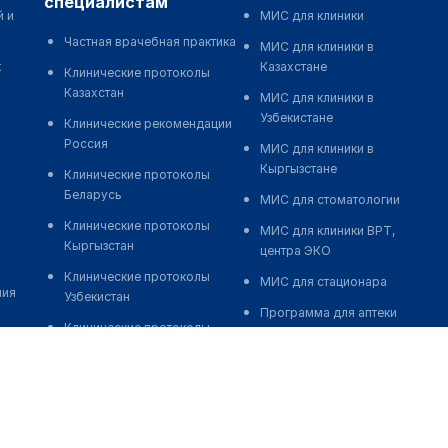
специалистам
й и
МИС для клиники
Частная врачебная практика
МИС для клиники в
к
Казахстане
Клинические протоколы
Казахстан
МИС для клиники в
Узбекистане
Клинические рекомендации
Россия
МИС для клиники в
Кыргызстане
Клинические протоколы
Беларусь
МИС для стоматологии
Клинические протоколы
МИС для клиники ВРТ,
Кыргызстан
центра ЭКО
Клинические протоколы
МИС для стационара
ния
Узбекистан
Программа для аптеки
Клинические протоколы
Автоматизация блока
диагностики и лечения
питания
Обзоры мировой
Реклама и продвижение
медицинской периодики
клиник
Заболевания: обзорные
Разработка сайта клиники