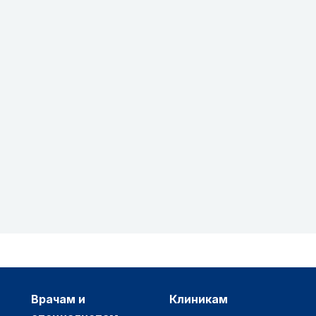
врачам и
клиникам