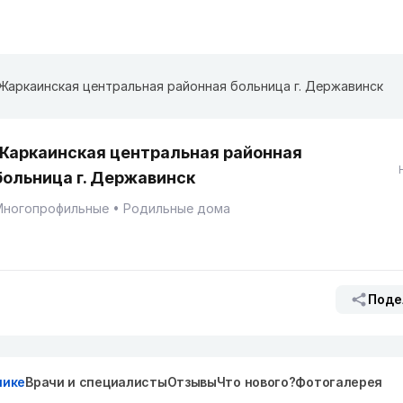
Жаркаинская центральная районная больница г. Державинск
Жаркаинская центральная районная
больница г. Державинск
Многопрофильные
Родильные дома
Поде
нике
Врачи и специалисты
Отзывы
Что нового?
Фотогалерея