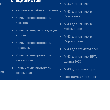
специалистам
й и
МИС для клиники
Частная врачебная практика
МИС для клиники в
к
Казахстане
Клинические протоколы
Казахстан
МИС для клиники в
Узбекистане
Клинические рекомендации
Россия
МИС для клиники в
Кыргызстане
Клинические протоколы
Беларусь
МИС для стоматологии
Клинические протоколы
МИС для клиники ВРТ,
Кыргызстан
центра ЭКО
Клинические протоколы
МИС для стационара
ния
Узбекистан
Программа для аптеки
Клинические протоколы
Автоматизация блока
диагностики и лечения
питания
Обзоры мировой
Реклама и продвижение
медицинской периодики
клиник
Заболевания: обзорные
Разработка сайта клиники