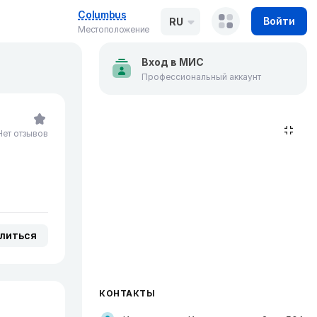
Columbus
Войти
RU
Местоположение
Вход в МИС
Профессиональный аккаунт
Нет отзывов
литься
КОНТАКТЫ