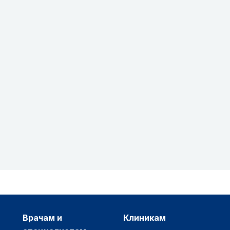
врачам и
клиникам