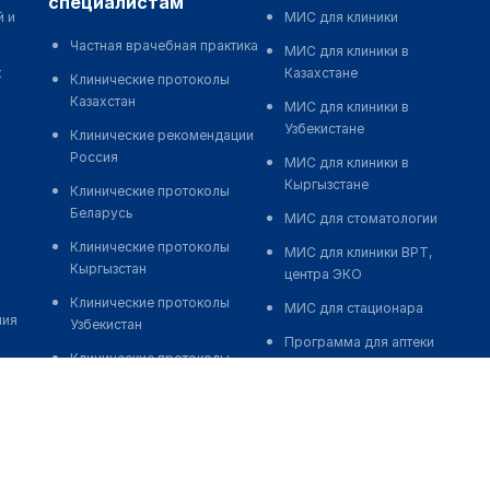
специалистам
й и
МИС для клиники
Частная врачебная практика
МИС для клиники в
к
Казахстане
Клинические протоколы
Казахстан
МИС для клиники в
Узбекистане
Клинические рекомендации
Россия
МИС для клиники в
Кыргызстане
Клинические протоколы
Беларусь
МИС для стоматологии
Клинические протоколы
МИС для клиники ВРТ,
Кыргызстан
центра ЭКО
Клинические протоколы
МИС для стационара
ния
Узбекистан
Программа для аптеки
Клинические протоколы
Автоматизация блока
диагностики и лечения
питания
Обзоры мировой
Реклама и продвижение
медицинской периодики
клиник
Заболевания: обзорные
Разработка сайта клиники