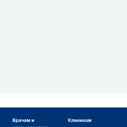
врачам и
клиникам