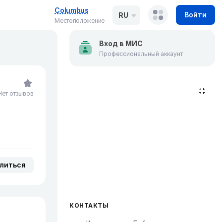
Columbus
Войти
RU
Местоположение
Вход в МИС
Профессиональный аккаунт
Нет отзывов
литься
КОНТАКТЫ