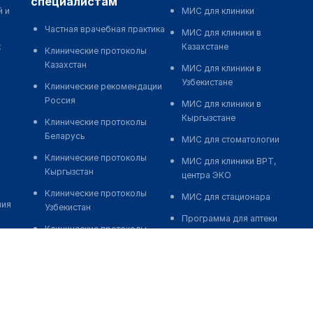
специалистам
й и
МИС для клиники
Частная врачебная практика
МИС для клиники в
к
Казахстане
Клинические протоколы
Казахстан
МИС для клиники в
Узбекистане
Клинические рекомендации
Россия
МИС для клиники в
Кыргызстане
Клинические протоколы
Беларусь
МИС для стоматологии
Клинические протоколы
МИС для клиники ВРТ,
Кыргызстан
центра ЭКО
Клинические протоколы
МИС для стационара
ния
Узбекистан
Программа для аптеки
Клинические протоколы
Автоматизация блока
диагностики и лечения
питания
Обзоры мировой
Реклама и продвижение
медицинской периодики
клиник
Заболевания: обзорные
Разработка сайта клиники