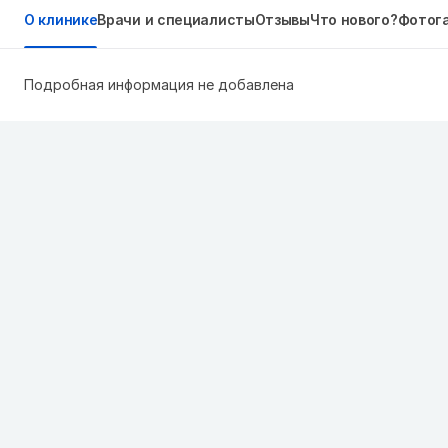
О клинике
Врачи и специалисты
Отзывы
Что нового?
Фотог
Подробная информация не добавлена