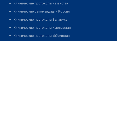
Клинические протоколы Казахстан
Клинические рекомендации Россия
Клинические протоколы Беларусь
Клинические протоколы Кыргызстан
Клинические протоколы Узбекистан
Клинические протоколы диагностики и лечения
Медицинский центр "АТАМЕКЕН"
Обзоры мировой медицинской периодики
Позвонить
Заболевания: обзорные статьи
Новости здравоохранения
Медикаменты
Лабораторные показатели
Медицинские термины
Мобильные приложения
клиникам
МИС для клиники