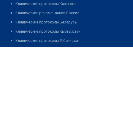
Клинические протоколы Казахстан
Клинические рекомендации Россия
Клинические протоколы Беларусь
Клинические протоколы Кыргызстан
Клинические протоколы Узбекистан
Клинические протоколы диагностики и лечения
Медицинский пункт с. Сараба
Обзоры мировой медицинской периодики
Позвонить
Заболевания: обзорные статьи
Новости здравоохранения
Медикаменты
Лабораторные показатели
Медицинские термины
Мобильные приложения
клиникам
МИС для клиники